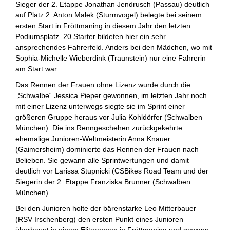
Sieger der 2. Etappe Jonathan Jendrusch (Passau) deutlich
auf Platz 2. Anton Malek (Sturmvogel) belegte bei seinem
ersten Start in Fröttmaning in diesem Jahr den letzten
Podiumsplatz. 20 Starter bildeten hier ein sehr
ansprechendes Fahrerfeld. Anders bei den Mädchen, wo mit
Sophia-Michelle Wieberdink (Traunstein) nur eine Fahrerin
am Start war.
Das Rennen der Frauen ohne Lizenz wurde durch die
„Schwalbe“ Jessica Pieper gewonnen, im letzten Jahr noch
mit einer Lizenz unterwegs siegte sie im Sprint einer
größeren Gruppe heraus vor Julia Kohldörfer (Schwalben
München). Die ins Renngeschehen zurückgekehrte
ehemalige Junioren-Weltmeisterin Anna Knauer
(Gaimersheim) dominierte das Rennen der Frauen nach
Belieben. Sie gewann alle Sprintwertungen und damit
deutlich vor Larissa Stupnicki (CSBikes Road Team und der
Siegerin der 2. Etappe Franziska Brunner (Schwalben
München).
Bei den Junioren holte der bärenstarke Leo Mitterbauer
(RSV Irschenberg) den ersten Punkt eines Junioren
überhaupt in einem Eliterennen in Fröttmaning und gewann