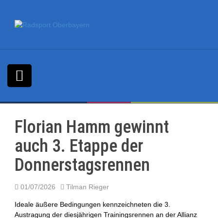
S
k
i
p
t
o
c
o
n
t
e
n
Florian Hamm gewinnt
t
auch 3. Etappe der
Donnerstagsrennen
01/07/2026
Tilman Rieger
Ideale äußere Bedingungen kennzeichneten die 3.
Austragung der diesjährigen Trainingsrennen an der Allianz