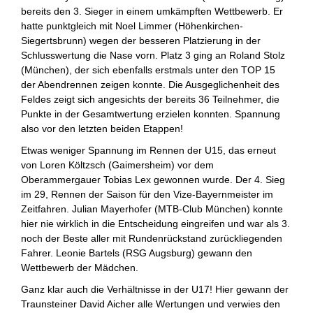
bereits den 3. Sieger in einem umkämpften Wettbewerb. Er
hatte punktgleich mit Noel Limmer (Höhenkirchen-
Siegertsbrunn) wegen der besseren Platzierung in der
Schlusswertung die Nase vorn. Platz 3 ging an Roland Stolz
(München), der sich ebenfalls erstmals unter den TOP 15
der Abendrennen zeigen konnte. Die Ausgeglichenheit des
Feldes zeigt sich angesichts der bereits 36 Teilnehmer, die
Punkte in der Gesamtwertung erzielen konnten. Spannung
also vor den letzten beiden Etappen!
Etwas weniger Spannung im Rennen der U15, das erneut
von Loren Költzsch (Gaimersheim) vor dem
Oberammergauer Tobias Lex gewonnen wurde. Der 4. Sieg
im 29, Rennen der Saison für den Vize-Bayernmeister im
Zeitfahren. Julian Mayerhofer (MTB-Club München) konnte
hier nie wirklich in die Entscheidung eingreifen und war als 3.
noch der Beste aller mit Rundenrückstand zurückliegenden
Fahrer. Leonie Bartels (RSG Augsburg) gewann den
Wettbewerb der Mädchen.
Ganz klar auch die Verhältnisse in der U17! Hier gewann der
Traunsteiner David Aicher alle Wertungen und verwies den