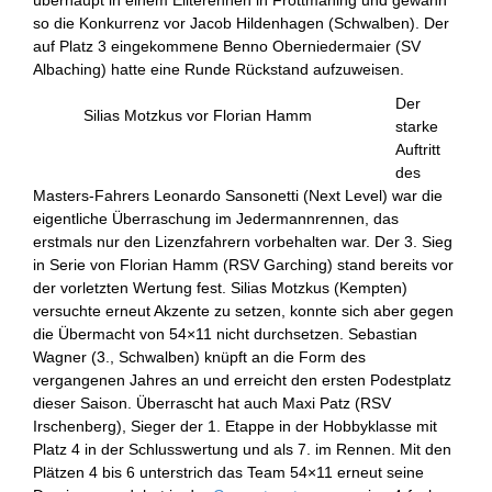
so die Konkurrenz vor Jacob Hildenhagen (Schwalben). Der
auf Platz 3 eingekommene Benno Oberniedermaier (SV
Albaching) hatte eine Runde Rückstand aufzuweisen.
Der
Silias Motzkus vor Florian Hamm
starke
Auftritt
des
Masters-Fahrers Leonardo Sansonetti (Next Level) war die
eigentliche Überraschung im Jedermannrennen, das
erstmals nur den Lizenzfahrern vorbehalten war. Der 3. Sieg
in Serie von Florian Hamm (RSV Garching) stand bereits vor
der vorletzten Wertung fest. Silias Motzkus (Kempten)
versuchte erneut Akzente zu setzen, konnte sich aber gegen
die Übermacht von 54×11 nicht durchsetzen. Sebastian
Wagner (3., Schwalben) knüpft an die Form des
vergangenen Jahres an und erreicht den ersten Podestplatz
dieser Saison. Überrascht hat auch Maxi Patz (RSV
Irschenberg), Sieger der 1. Etappe in der Hobbyklasse mit
Platz 4 in der Schlusswertung und als 7. im Rennen. Mit den
Plätzen 4 bis 6 unterstrich das Team 54×11 erneut seine