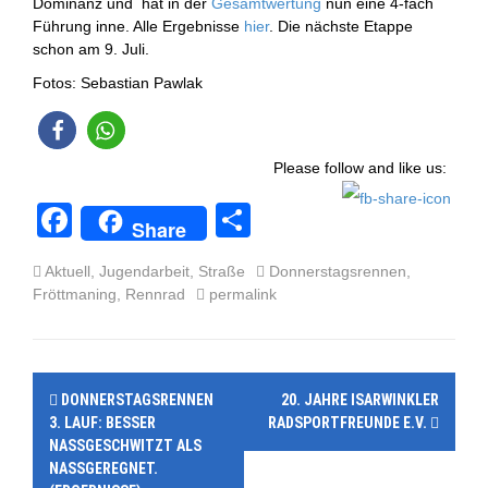
Dominanz und hat in der
Gesamtwertung
nun eine 4-fach
Führung inne. Alle Ergebnisse
hier
. Die nächste Etappe
schon am 9. Juli.
Fotos:
Sebastian Pawlak
Please follow and like us:
F
T
Share
a
eil
Aktuell
,
Jugendarbeit
,
Straße
Donnerstagsrennen
,
c
e
Fröttmaning
,
Rennrad
permalink
e
n
b
P
o
DONNERSTAGSRENNEN
20. JAHRE ISARWINKLER
o
o
3. LAUF: BESSER
RADSPORTFREUNDE E.V.
NASSGESCHWITZT ALS
k
s
NASSGEREGNET.