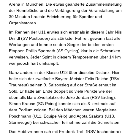
Arena in München. Die etwas geänderte Zusammenstellung
der Rennblöcke und die Verlängerung der Veranstaltung um
30 Minuten brachte Erleichterung für Sportler und
Organisatoren.
Im Rennen der U11 erwies sich erstmals in diesem Jahr Nils
Drindl (SV Postbauer) als stärkster Fahrer, gewann fast alle
Wertungen und konnte so den Sieger der beiden ersten
Etappen Phillip Spernath (AS Cycling) klar in die Schranken
verweisen. Jeder Spint in diesem Temporennen über 14 km
war jedoch hart umkämpft.
Ganz anders in der Klasse U13 über dieselbe Distanz: Hier
holte sich der zweifache Bayern-Meister Felix Reiche (RSV
Traunreut) seinen 9. Saisonsieg auf der Straße erneut im
Solo. Er hatte am Ende doppelt so viele Punkte wie der
ebenfalls klare Zweitplatzierte Joke Jordan (RSV Erding).
Simon Krause (SG Poing) konnte sich als 3. erstmals auf
dem Podium zeigen. Bei den Mädchen waren Magdalena
Poschmann (U11, Equipe Velo) und Agota Szakats (U13,
Sturmvogel) bei schwacher Teilnehmerzahl die Schnellsten.
Das Hobbyrennen sah mit Frederik Treff (RSV Irschenberg)