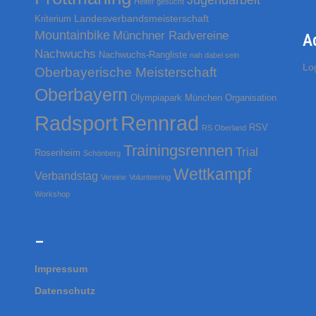
Helfer gesucht
h
Landesverbandsmeisterschaft
Kriterium
:
Mountainbike
Münchner Radvereine
A
Nachwuchs
Nachwuchs-Rangliste
nah dabei sein
Lo
Oberbayerische Meisterschaft
Oberbayern
Olympiapark München
Organisation
Rennrad
Radsport
RSV
RS Oberland
Trainingsrennen
Trial
Rosenheim
Schönberg
Wettkampf
Verbandstag
Vereine
Volunteering
Workshop
–
Impressum
Datenschutz