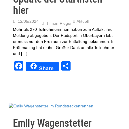
hier
12/05/2024
Aktuell
Tilman Rieger
Mehr als 270 Teilnehmer/innen haben zum Auftakt ihre
Meldung abgegeben. Der Radsport in Oberbayern lebt –
er muss nur den Freiraum zur Entfaltung bekommen. In
Fröttmaning hat er ihn. Großer Dank an alle Teilnehmer
und […]
F
T
Share
a
eil
c
e
e
n
b
o
o
Emily Wagenstetter