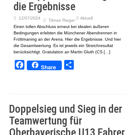
die Ergebnisse
12/07/2024
Aktuell
Tilman Rieger
Einen tollen Abschluss erneut bei idealen äußeren
Bedingungen erlebten die Münchener Abendrennen in
Fröttmaning an der Arena. Hier die Ergebnisse. Und hier
die Gesamtwertung Es ist jeweils ein Streichresultat
berücksichtigt. Gratulation an Martin Gluth (CS […]
F
T
Share
a
eil
c
e
e
n
b
Doppelsieg und Sieg in der
o
Teamwertung für
o
Oberbayerische U13 Fahrer
k