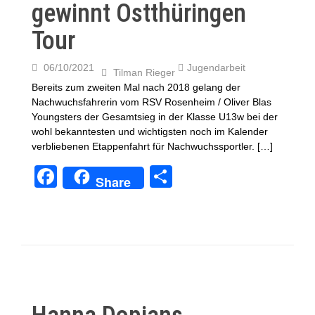
k
gewinnt Ostthüringen
Tour
06/10/2021
Jugendarbeit
Tilman Rieger
Bereits zum zweiten Mal nach 2018 gelang der
Nachwuchsfahrerin vom RSV Rosenheim / Oliver Blas
Youngsters der Gesamtsieg in der Klasse U13w bei der
wohl bekanntesten und wichtigsten noch im Kalender
verbliebenen Etappenfahrt für Nachwuchssportler. […]
F
T
Share
a
eil
c
e
e
n
b
o
o