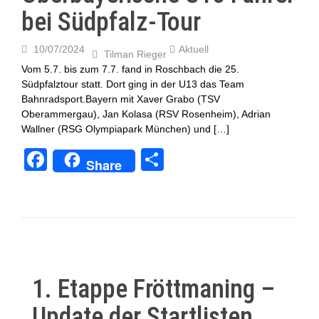
bei Südpfalz-Tour
10/07/2024
Aktuell
Tilman Rieger
Vom 5.7. bis zum 7.7. fand in Roschbach die 25.
Südpfalztour statt. Dort ging in der U13 das Team
Bahnradsport.Bayern mit Xaver Grabo (TSV
Oberammergau), Jan Kolasa (RSV Rosenheim), Adrian
Wallner (RSG Olympiapark München) und […]
F
T
Share
a
eil
c
e
e
n
b
o
1. Etappe Fröttmaning –
o
Update der Startlisten
k