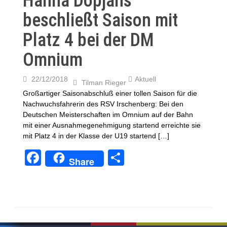
Hanna Dopjans
k
beschließt Saison mit
Platz 4 bei der DM
Omnium
22/12/2018
Aktuell
Tilman Rieger
Großartiger Saisonabschluß einer tollen Saison für die
Nachwuchsfahrerin des RSV Irschenberg: Bei den
Deutschen Meisterschaften im Omnium auf der Bahn
mit einer Ausnahmegenehmigung startend erreichte sie
mit Platz 4 in der Klasse der U19 startend […]
F
T
Share
a
eil
c
e
e
n
b