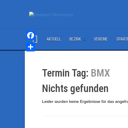
S
k
i
p
t
o
c
AKTUELL
BEZIRK
VEREINE
SPART
o
F
n
a
T
t
e
c
e
n
Termin Tag:
BMX
e
i
t
b
l
Nichts gefunden
o
e
o
Leider wurden keine Ergebnisse für das angefr
n
k