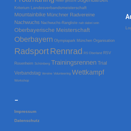
Helfer gesucht
h
Landesverbandsmeisterschaft
Kriterium
:
Mountainbike
Münchner Radvereine
A
Nachwuchs
Nachwuchs-Rangliste
nah dabei sein
Lo
Oberbayerische Meisterschaft
Oberbayern
Olympiapark München
Organisation
Rennrad
Radsport
RSV
RS Oberland
Trainingsrennen
Trial
Rosenheim
Schönberg
Wettkampf
Verbandstag
Vereine
Volunteering
Workshop
–
Impressum
Datenschutz