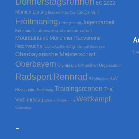
Donnerstagsrennen
EC 2022
n
a
Munich
Ehrung
Equipe Velo
Eldorado Kids Cup
c
Fröttmaning
Jugendarbeit
Helfer gesucht
h
Landesverbandsmeisterschaft
Kriterium
:
Mountainbike
Münchner Radvereine
A
Nachwuchs
Nachwuchs-Rangliste
nah dabei sein
Lo
Oberbayerische Meisterschaft
Oberbayern
Olympiapark München
Organisation
Rennrad
Radsport
RSV
RS Oberland
Trainingsrennen
Trial
Rosenheim
Schönberg
Wettkampf
Verbandstag
Vereine
Volunteering
Workshop
–