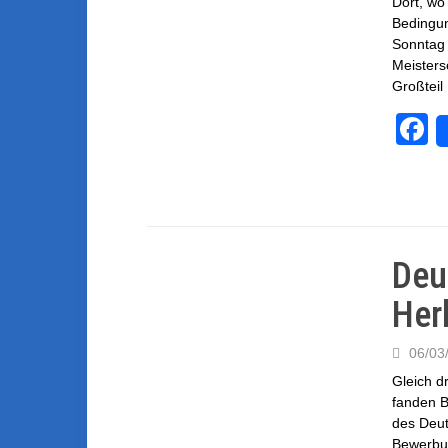
Dort, wo
Bedingun
Sonntag 
Meisters
Großteil
F
a
c
e
b
Deu
o
Her
o
k
06/03
Gleich d
fanden B
des Deut
Bewerbun