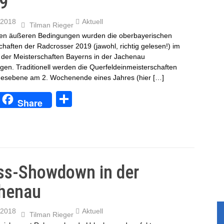
9
/2018
Aktuell
Tilman Rieger
len äußeren Bedingungen wurden die oberbayerischen
chaften der Radcrosser 2019 (jawohl, richtig gelesen!) im
er Meisterschaften Bayerns in der Jachenau
gen. Traditionell werden die Querfeldeinmeisterschaften
esebene am 2. Wochenende eines Jahres (hier […]
T
Share
eil
e
n
ss-Showdown in der
henau
/2018
Aktuell
Tilman Rieger