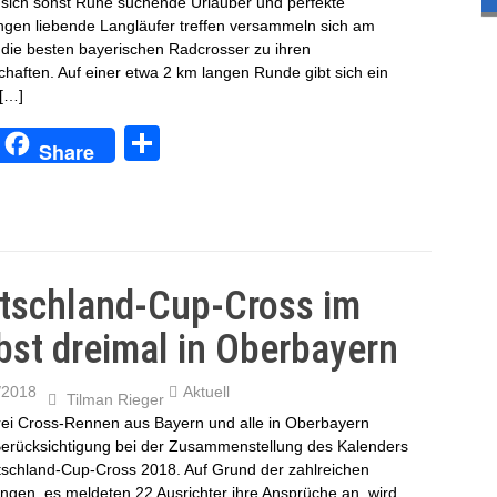
 sich sonst Ruhe suchende Urlauber und perfekte
gen liebende Langläufer treffen versammeln sich am
die besten bayerischen Radcrosser zu ihren
chaften. Auf einer etwa 2 km langen Runde gibt sich ein
 […]
T
Share
eil
e
n
tschland-Cup-Cross im
bst dreimal in Oberbayern
/2018
Aktuell
Tilman Rieger
rei Cross-Rennen aus Bayern und alle in Oberbayern
erücksichtigung bei der Zusammenstellung des Kalenders
schland-Cup-Cross 2018. Auf Grund der zahlreichen
gen, es meldeten 22 Ausrichter ihre Ansprüche an, wird