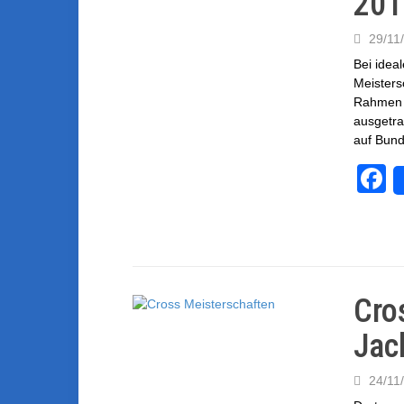
201
29/11
Bei idea
Meisters
Rahmen d
ausgetra
auf Bund
F
a
c
e
b
Cro
o
Jac
o
k
24/11