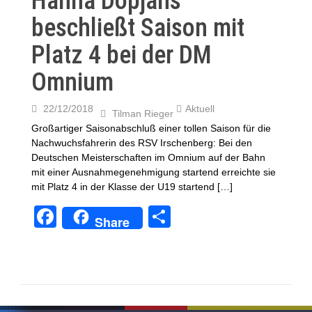
Hanna Dopjans
k
beschließt Saison mit
Platz 4 bei der DM
Omnium
22/12/2018
Aktuell
Tilman Rieger
Großartiger Saisonabschluß einer tollen Saison für die
Nachwuchsfahrerin des RSV Irschenberg: Bei den
Deutschen Meisterschaften im Omnium auf der Bahn
mit einer Ausnahmegenehmigung startend erreichte sie
mit Platz 4 in der Klasse der U19 startend […]
F
T
Share
a
eil
c
e
e
n
b