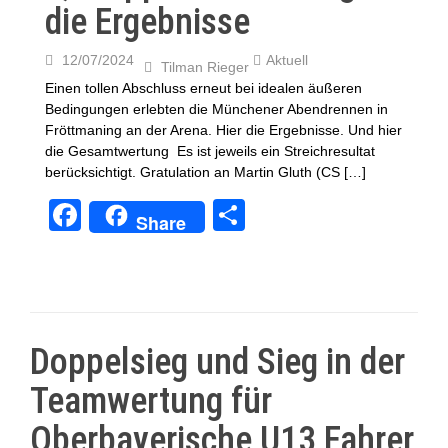
die Ergebnisse
12/07/2024
Aktuell
Tilman Rieger
Einen tollen Abschluss erneut bei idealen äußeren
Bedingungen erlebten die Münchener Abendrennen in
Fröttmaning an der Arena. Hier die Ergebnisse. Und hier
die Gesamtwertung Es ist jeweils ein Streichresultat
berücksichtigt. Gratulation an Martin Gluth (CS […]
F
T
Share
a
eil
c
e
e
n
b
Doppelsieg und Sieg in der
o
Teamwertung für
o
Oberbayerische U13 Fahrer
k