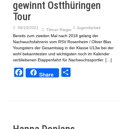
k
gewinnt Ostthüringen
Tour
06/10/2021
Jugendarbeit
Tilman Rieger
Bereits zum zweiten Mal nach 2018 gelang der
Nachwuchsfahrerin vom RSV Rosenheim / Oliver Blas
Youngsters der Gesamtsieg in der Klasse U13w bei der
wohl bekanntesten und wichtigsten noch im Kalender
verbliebenen Etappenfahrt für Nachwuchssportler. […]
F
T
Share
a
eil
c
e
e
n
b
o
o