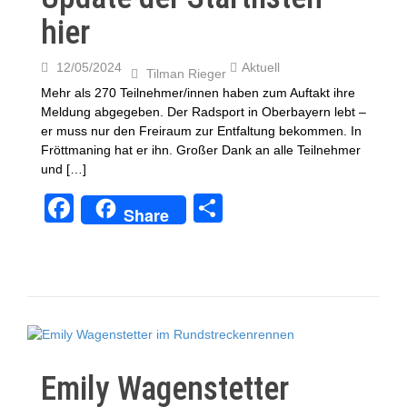
hier
12/05/2024
Aktuell
Tilman Rieger
Mehr als 270 Teilnehmer/innen haben zum Auftakt ihre
Meldung abgegeben. Der Radsport in Oberbayern lebt –
er muss nur den Freiraum zur Entfaltung bekommen. In
Fröttmaning hat er ihn. Großer Dank an alle Teilnehmer
und […]
F
T
Share
a
eil
c
e
e
n
b
o
o
Emily Wagenstetter