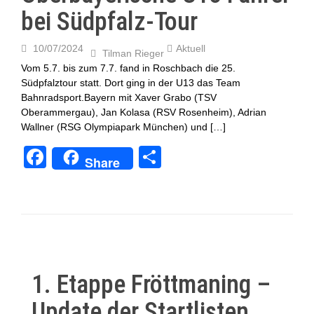
bei Südpfalz-Tour
10/07/2024
Aktuell
Tilman Rieger
Vom 5.7. bis zum 7.7. fand in Roschbach die 25.
Südpfalztour statt. Dort ging in der U13 das Team
Bahnradsport.Bayern mit Xaver Grabo (TSV
Oberammergau), Jan Kolasa (RSV Rosenheim), Adrian
Wallner (RSG Olympiapark München) und […]
F
T
Share
a
eil
c
e
e
n
b
o
1. Etappe Fröttmaning –
o
Update der Startlisten
k