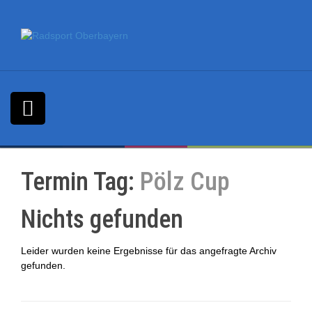
S
k
i
p
t
o
c
o
n
t
e
n
Termin Tag:
Pölz Cup
t
Nichts gefunden
Leider wurden keine Ergebnisse für das angefragte Archiv
gefunden.