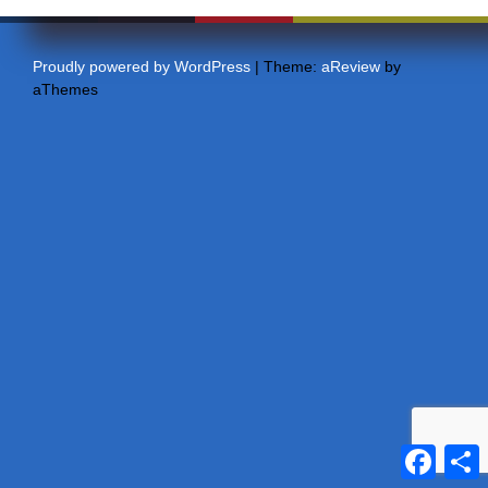
Proudly powered by WordPress
|
Theme:
aReview
by
aThemes
F
a
e