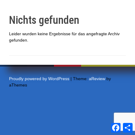
Nichts gefunden
Leider wurden keine Ergebnisse für das angefragte Archiv
gefunden.
Proudly powered by WordPress
|
Theme:
aReview
by
aThemes
F
a
e