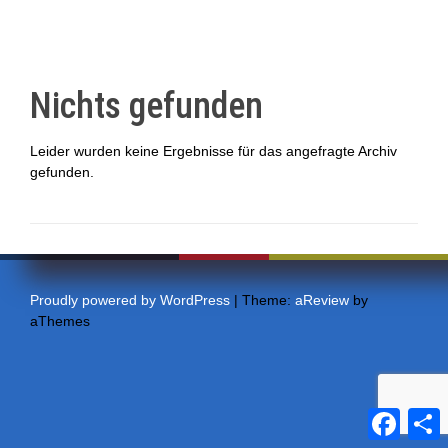
Nichts gefunden
Leider wurden keine Ergebnisse für das angefragte Archiv
gefunden.
Proudly powered by WordPress
|
Theme:
aReview
by
aThemes
F
a
e