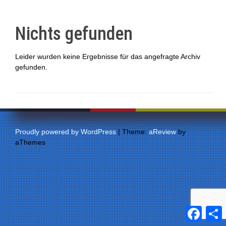
Nichts gefunden
Leider wurden keine Ergebnisse für das angefragte Archiv
gefunden.
Proudly powered by WordPress
|
Theme:
aReview
by
aThemes
F
a
e