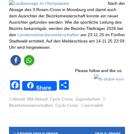
Nach der
Absage des 3 Rosen-Cross in Moosburg und damit auch
dem Ausrichter der Bezirksmeisterschaft konnte ein neuer
Ausrichter gefunden werden. Wie die sportliche Leitung des
Bezirks bekanntgab, werden die Bezirks-Titelträger 2026 bei
den
Landesverbandsmeisterschaften
am 23.11.25 im Fürther
Stadtwald ermittelt. Auf den Meldeschluss am 14.11.25 23:59
Uhr wird hingewiesen.
Please follow and like us:
F
T
Share
a
eil
Aktuell
,
BM-Aktuell
,
Cyclo Cross
,
Jugendarbeit
c
e
Bezirksmeisterschaften
,
Cyclo Cross
permalink
e
n
b
P
o