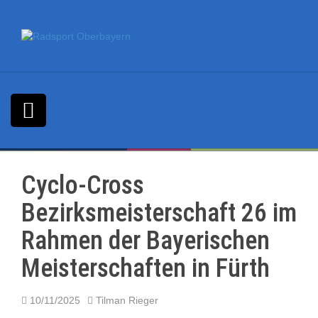
S
k
i
p
t
o
c
o
n
t
e
n
Cyclo-Cross
t
Bezirksmeisterschaft 26 im
Rahmen der Bayerischen
Meisterschaften in Fürth
10/11/2025
Tilman Rieger