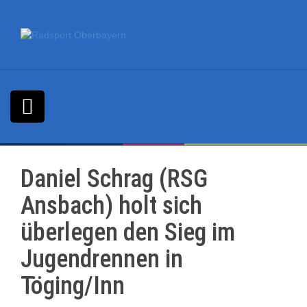
S
k
i
p
t
o
c
o
n
t
e
n
Daniel Schrag (RSG
t
Ansbach) holt sich
überlegen den Sieg im
Jugendrennen in
Töging/Inn