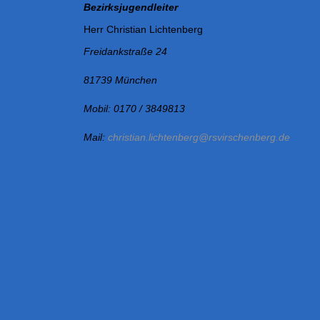
t
Bezirksjugendleiter
Herr Christian Lichtenberg
i
Freidankstraße 24
o
81739 München
n
Mobil: 0170 / 3849813
Mail:
christian.lichtenberg@rsvirschenberg.de