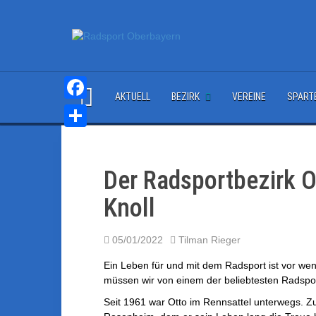
S
k
i
p
t
o
c
AKTUELL
BEZIRK
VEREINE
SPART
o
F
n
a
T
t
e
c
e
n
Der Radsportbezirk O
e
i
t
Knoll
b
l
o
e
05/01/2022
Tilman Rieger
o
n
Ein Leben für und mit dem Radsport ist vor w
k
müssen wir von einem der beliebtesten Radspo
Seit 1961 war Otto im Rennsattel unterwegs. Z