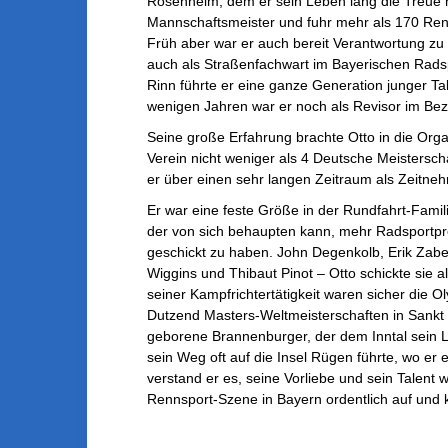
Rosenheim, dem er sein Leben lang die Treue hi
Mannschaftsmeister und fuhr mehr als 170 Renn
Früh aber war er auch bereit Verantwortung zu
auch als Straßenfachwart im Bayerischen Rad
Rinn führte er eine ganze Generation junger Tal
wenigen Jahren war er noch als Revisor im Bez
Seine große Erfahrung brachte Otto in die Orga
Verein nicht weniger als 4 Deutsche Meistersc
er über einen sehr langen Zeitraum als Zeitneh
Er war eine feste Größe in der Rundfahrt-Fami
der von sich behaupten kann, mehr Radsportpro
geschickt zu haben. John Degenkolb, Erik Zabe
Wiggins und Thibaut Pinot – Otto schickte sie al
seiner Kampfrichtertätigkeit waren sicher die 
Dutzend Masters-Weltmeisterschaften in Sankt
geborene Brannenburger, der dem Inntal sein Le
sein Weg oft auf die Insel Rügen führte, wo er 
verstand er es, seine Vorliebe und sein Talent
Rennsport-Szene in Bayern ordentlich auf und k