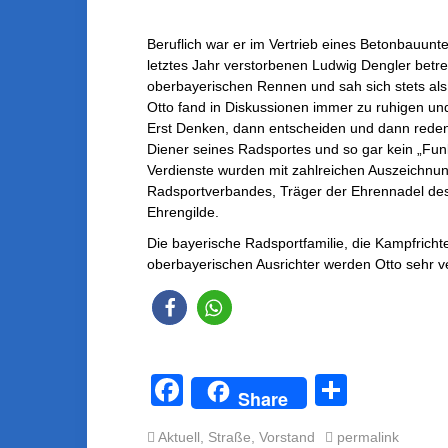
Beruflich war er im Vertrieb eines Betonbauu
letztes Jahr verstorbenen Ludwig Dengler betre
oberbayerischen Rennen und sah sich stets als
Otto fand in Diskussionen immer zu ruhigen un
Erst Denken, dann entscheiden und dann reden 
Diener seines Radsportes und so gar kein „Funkt
Verdienste wurden mit zahlreichen Auszeichnun
Radsportverbandes, Träger der Ehrennadel des
Ehrengilde.
Die bayerische Radsportfamilie, die Kampfricht
oberbayerischen Ausrichter werden Otto sehr ve
F
T
Share
a
eil
Aktuell
,
Straße
,
Vorstand
permalink