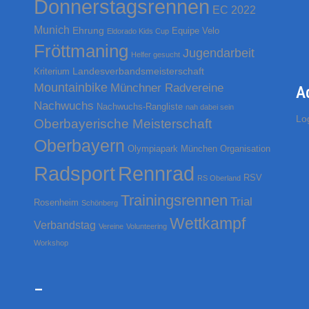
Donnerstagsrennen
EC 2022
n
a
Munich
Ehrung
Equipe Velo
Eldorado Kids Cup
c
Fröttmaning
Jugendarbeit
Helfer gesucht
h
Landesverbandsmeisterschaft
Kriterium
:
Mountainbike
Münchner Radvereine
A
Nachwuchs
Nachwuchs-Rangliste
nah dabei sein
Lo
Oberbayerische Meisterschaft
Oberbayern
Olympiapark München
Organisation
Rennrad
Radsport
RSV
RS Oberland
Trainingsrennen
Trial
Rosenheim
Schönberg
Wettkampf
Verbandstag
Vereine
Volunteering
Workshop
–