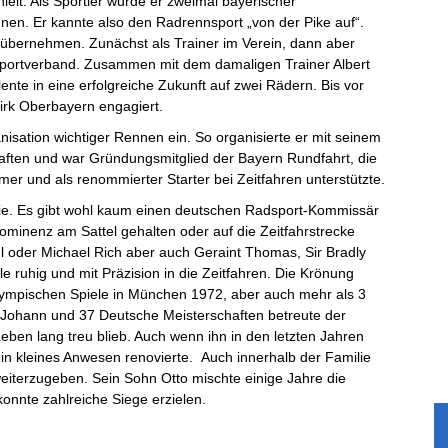
elt. Als Sportler wurde er zweimal bayerischer
en. Er kannte also den Radrennsport „von der Pike auf“.
 übernehmen. Zunächst als Trainer im Verein, dann aber
sportverband. Zusammen mit dem damaligen Trainer Albert
ente in eine erfolgreiche Zukunft auf zwei Rädern. Bis vor
irk Oberbayern engagiert.
nisation wichtiger Rennen ein. So organisierte er mit seinem
haften und war Gründungsmitglied der Bayern Rundfahrt, die
mer und als renommierter Starter bei Zeitfahren unterstützte.
lie. Es gibt wohl kaum einen deutschen Radsport-Kommissär
minenz am Sattel gehalten oder auf die Zeitfahrstrecke
l oder Michael Rich aber auch Geraint Thomas, Sir Bradly
le ruhig und mit Präzision in die Zeitfahren. Die Krönung
Olympischen Spiele in München 1972, aber auch mehr als 3
 Johann und 37 Deutsche Meisterschaften betreute der
ben lang treu blieb. Auch wenn ihn in den letzten Jahren
ein kleines Anwesen renovierte. Auch innerhalb der Familie
 weiterzugeben. Sein Sohn Otto mischte einige Jahre die
onnte zahlreiche Siege erzielen.