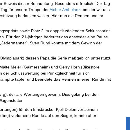
er Beweis dieser Behauptung. Besonders erfreulich: Der Tag
r Tag für unsere Truppe der
Aicher Ambulanz
, bei der wir uns
rstützung bedanken wollen. Hier nun die Rennen und ihr
gssprints sowie Platz 2 im doppelt zählenden Schlusssprint
gen. Für den 21-jährigen bedeutet das entweder eine Pause
er „Jedermänner“. Sven Rund konnte mit dem Gewinn der
 Olympiapark) dessen Papa die Serie maßgeblich unterstützt.
Malte Meier (Gaimersheim) und Gerry Horn (Bikestore
n der Schlusswertung bei Punktgleichheit für sich
) kämpfte tapfer und beendete das Rennen in einer Runde mit
berg), der alle Wertungen gewann. Dies gelang bei den
agenstetter.
Wertungen) für den Innsbrucker Kjell Dielen vor seinem
ling) verlor eine Runde auf den Sieger, konnte aber