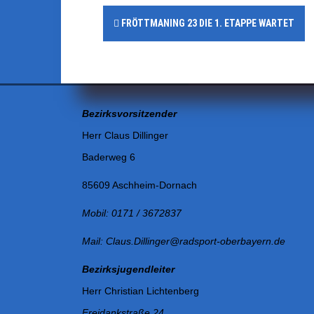
b
P
FRÖTTMANING 23 DIE 1. ETAPPE WARTET
o
o
o
s
k
t
Bezirksvorsitzender
n
Herr Claus Dillinger
a
Baderweg 6
v
85609 Aschheim-Dornach
i
Mobil: 0171 / 3672837
g
Mail: Claus.Dillinger@radsport-oberbayern.de
a
Bezirksjugendleiter
t
Herr Christian Lichtenberg
Freidankstraße 24