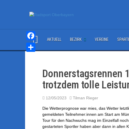
S
k
i
p
t
o
c
AKTUELL
BEZIRK
VEREINE
SPART
o
F
n
a
T
t
e
c
e
n
Donnerstagsrennen 1.
e
i
t
trotzdem tolle Leist
b
l
o
e
12/05/2023
Tilman Rieger
o
n
Die Wetterprognose war mies, das Wetter letztl
k
gemeldeten Teilnehmer:innen am Start am Mün
Tour für den Nachwuchs mag im Einzelfall noc
gestarteten Sportler haben aber dann in allen Kl