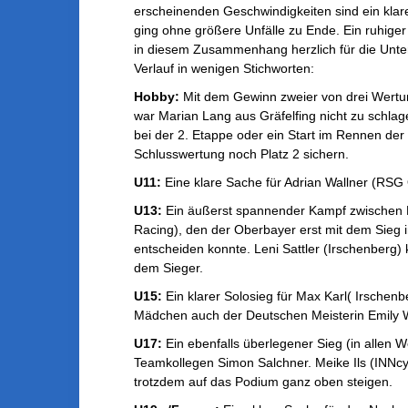
erscheinenden Geschwindigkeiten sind ein klar
ging ohne größere Unfälle zu Ende. Ein ruhige
in diesem Zusammenhang herzlich für die Unte
Verlauf in wenigen Stichworten:
Hobby:
Mit dem Gewinn zweier von drei Wertun
war Marian Lang aus Gräfelfing nicht zu schla
bei der 2. Etappe oder ein Start im Rennen d
Schlusswertung noch Platz 2 sichern.
U11:
Eine klare Sache für Adrian Wallner (RSG
U13:
Ein äußerst spannender Kampf zwischen 
Racing), den der Oberbayer erst mit dem Sieg i
entscheiden konnte. Leni Sattler (Irschenberg
dem Sieger.
U15:
Ein klarer Solosieg für Max Karl( Irschen
Mädchen auch der Deutschen Meisterin Emily W
U17:
Ein ebenfalls überlegener Sieg (in allen 
Teamkollegen Simon Salchner. Meike Ils (INNcyc
trotzdem auf das Podium ganz oben steigen.