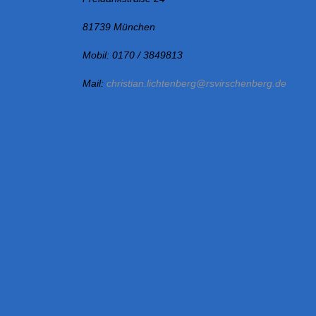
i
o
81739 München
n
Mobil: 0170 / 3849813
Mail:
christian.lichtenberg@rsvirschenberg.de