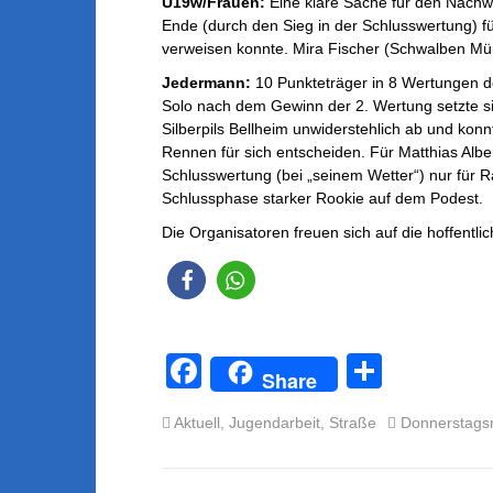
U19w/Frauen:
Eine klare Sache für den Nac
Ende (durch den Sieg in der Schlusswertung) fü
verweisen konnte. Mira Fischer (Schwalben Mün
Jedermann:
10 Punkteträger in 8 Wertungen de
Solo nach dem Gewinn der 2. Wertung setzte sic
Silberpils Bellheim unwiderstehlich ab und k
Rennen für sich entscheiden. Für Matthias Albe
Schlusswertung (bei „seinem Wetter“) nur für R
Schlussphase starker Rookie auf dem Podest.
Die Organisatoren freuen sich auf die hoffentli
F
T
Share
a
eil
Aktuell
,
Jugendarbeit
,
Straße
Donnerstags
c
e
e
n