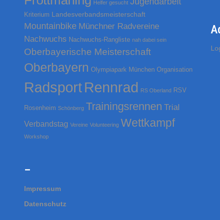
Fröttmaning
Jugendarbeit
Helfer gesucht
h
Landesverbandsmeisterschaft
Kriterium
:
Mountainbike
Münchner Radvereine
A
Nachwuchs
Nachwuchs-Rangliste
nah dabei sein
Lo
Oberbayerische Meisterschaft
Oberbayern
Olympiapark München
Organisation
Rennrad
Radsport
RSV
RS Oberland
Trainingsrennen
Trial
Rosenheim
Schönberg
Wettkampf
Verbandstag
Vereine
Volunteering
Workshop
–
Impressum
Datenschutz