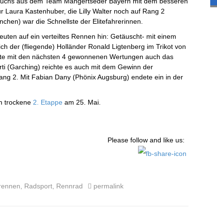
hwuchs aus dem Team Mangertseder Bayern mit dem besseren
r Laura Kastenhuber, die Lilly Walter noch auf Rang 2
chen) war die Schnellste der Elitefahrerinnen.
uten auf ein verteiltes Rennen hin: Getäuscht- mit einem
h der (fliegende) Holländer Ronald Ligtenberg im Trikot von
onnte mit den nächsten 4 gewonnenen Wertungen auch das
rti (Garching) reichte es auch mit dem Gewinn der
ang 2. Mit Fabian Dany (Phönix Augsburg) endete ein in der
ch trockene
2. Etappe
am 25. Mai.
Please follow and like us:
rennen
,
Radsport
,
Rennrad
permalink