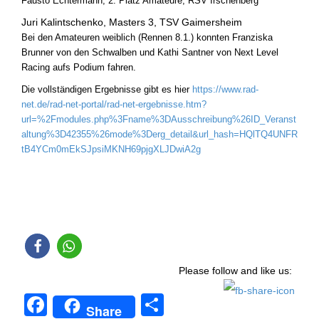
Fausto Echtermann, 2. Platz Amateure, RSV Irschenberg
Juri Kalintschenko, Masters 3, TSV Gaimersheim
Bei den Amateuren weiblich (Rennen 8.1.) konnten Franziska
Brunner von den Schwalben und Kathi Santner von Next Level
Racing aufs Podium fahren.
Die vollständigen Ergebnisse gibt es hier
https://www.rad-
net.de/rad-net-portal/rad-net-ergebnisse.htm?
url=%2Fmodules.php%3Fname%3DAusschreibung%26ID_Veranst
altung%3D42355%26mode%3Derg_detail&url_hash=HQlTQ4UNFR
tB4YCm0mEkSJpsiMKNH69pjgXLJDwiA2g
Please follow and like us:
F
T
Share