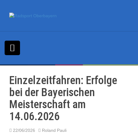
S
k
i
p
t
o
c
o
n
t
e
n
Einzelzeitfahren: Erfolge
t
bei der Bayerischen
Meisterschaft am
14.06.2026
22/06/2026
Roland Pauli