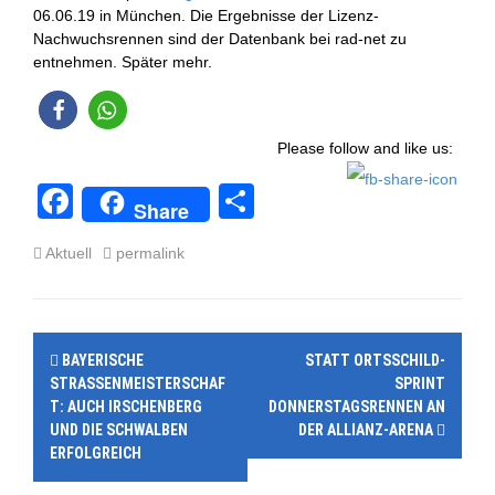
06.06.19 in München. Die Ergebnisse der Lizenz-
Nachwuchsrennen sind der Datenbank bei rad-net zu
entnehmen. Später mehr.
Please follow and like us:
F
T
Share
a
eil
Aktuell
permalink
c
e
e
n
b
P
BAYERISCHE
STATT ORTSSCHILD-
o
o
STRASSENMEISTERSCHAFT
SPRINT
o
: AUCH IRSCHENBERG U
DONNERSTAGSRENNEN AN
s
ND DIE SCHWALBEN E
DER ALLIANZ-ARENA
k
RFOLGREICH
t