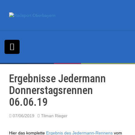
S
k
i
p
t
o
c
o
n
t
e
n
Ergebnisse Jedermann
t
Donnerstagsrennen
06.06.19
07/06/2019
Tilman Rieger
Hier das komplette
Ergebnis des Jedermann-Rennens
vom