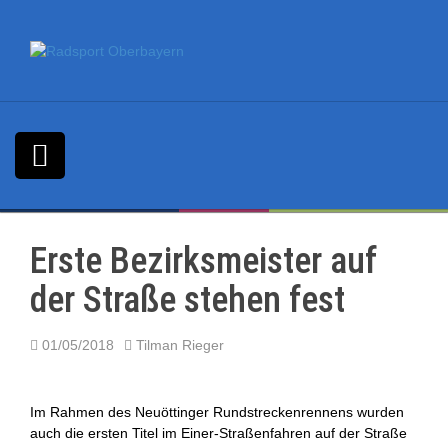
S
k
i
p
t
o
c
o
n
t
e
n
Erste Bezirksmeister auf
t
der Straße stehen fest
01/05/2018
Tilman Rieger
Im Rahmen des Neuöttinger Rundstreckenrennens wurden
auch die ersten Titel im Einer-Straßenfahren auf der Straße