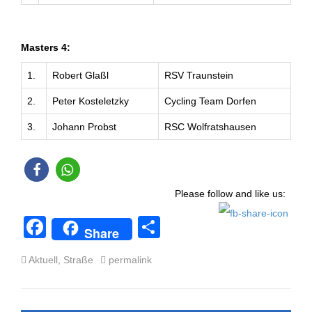
Masters 4:
1.
Robert Glaßl
RSV Traunstein
2.
Peter Kosteletzky
Cycling Team Dorfen
3.
Johann Probst
RSC Wolfratshausen
Please follow and like us:
F
T
Share
a
eil
Aktuell
,
Straße
permalink
c
e
e
n