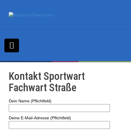
S
k
i
p
t
o
c
o
n
t
e
n
Kontakt Sportwart
t
Fachwart Straße
Dein Name (Pflichtfeld)
Deine E-Mail-Adresse (Pflichtfeld)