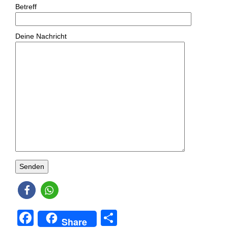
Betreff
Deine Nachricht
F
T
Share