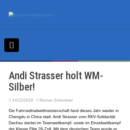
S
k
i
p
t
o
c
o
n
t
e
n
Andi Strasser holt WM-
t
Silber!
14/12/2018
Roman Zehentner
Die Fahrradtrialweltmeisterschaft fand
dieses Jahr wieder in
Chengdu in China statt. Andi Strasser vom RKV-Solidarität
Dachau startet im Teamwettkampf, sowie im Einzelwettkampf
der Klasse Elite 26-Zoll. Mit dem deutschen Team wurde er