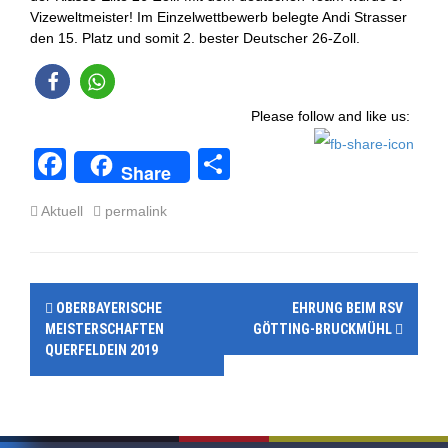
Vizeweltmeister! Im Einzelwettbewerb belegte Andi Strasser
den 15. Platz und somit 2. bester Deutscher 26-Zoll.
Please follow and like us:
F
T
Share
a
eil
Aktuell
permalink
c
e
e
n
b
P
OBERBAYERISCHE
EHRUNG BEIM RSV
o
o
MEISTERSCHAFTEN
GÖTTING-BRUCKMÜHL
o
QUERFELDEIN 2019
s
k
t