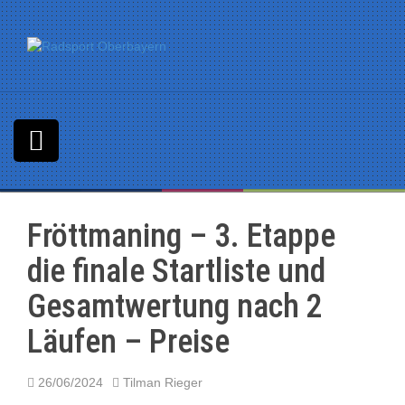
S
k
i
p
t
o
c
o
n
t
e
n
Fröttmaning – 3. Etappe
t
die finale Startliste und
Gesamtwertung nach 2
Läufen – Preise
26/06/2024
Tilman Rieger