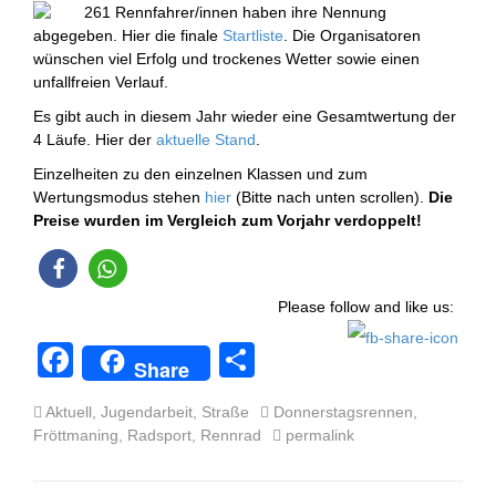
261 Rennfahrer/innen haben ihre Nennung
abgegeben. Hier die finale
Startliste
. Die Organisatoren
wünschen viel Erfolg und trockenes Wetter sowie einen
unfallfreien Verlauf.
Es gibt auch in diesem Jahr wieder eine Gesamtwertung der
4 Läufe. Hier der
aktuelle Stand
.
Einzelheiten zu den einzelnen Klassen und zum
Wertungsmodus stehen
hier
(Bitte nach unten scrollen).
Die
Preise wurden im Vergleich zum Vorjahr verdoppelt!
Please follow and like us:
F
T
Share
a
eil
Aktuell
,
Jugendarbeit
,
Straße
Donnerstagsrennen
,
c
e
Fröttmaning
,
Radsport
,
Rennrad
permalink
e
n