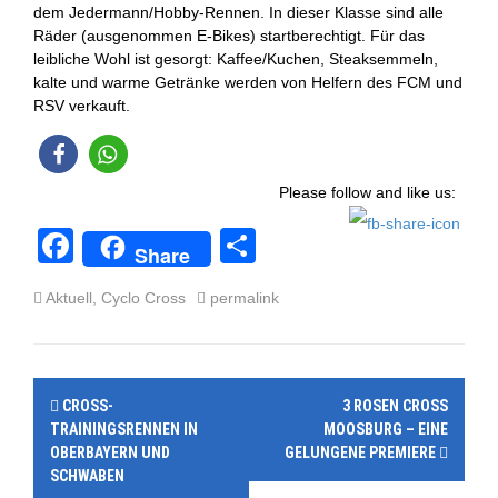
dem Jedermann/Hobby-Rennen. In dieser Klasse sind alle
Räder (ausgenommen E-Bikes) startberechtigt. Für das
leibliche Wohl ist gesorgt: Kaffee/Kuchen, Steaksemmeln,
kalte und warme Getränke werden von Helfern des FCM und
RSV verkauft.
Please follow and like us:
F
T
Share
a
eil
Aktuell
,
Cyclo Cross
permalink
c
e
e
n
b
P
CROSS-
3 ROSEN CROSS
o
o
TRAININGSRENNEN IN
MOOSBURG – EINE
o
OBERBAYERN UND
GELUNGENE PREMIERE
s
SCHWABEN
k