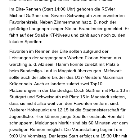
Im Elite-Rennen (Start 14:00 Uhr) gehören die RSVler
Michael Gaßner und Severin Schweisguth zum erweiterten
Favoritenkreis. Neben Zimmermann hat z. B. noch der
gebürtige Langenpreisinger Stefan Brandlmeier gemeldet. Er
fährt auf der Straße KT-Niveau und zählt auch noch zu den
lokalen Sportlern.
Favoriten im Rennen der Elite sollten aufgrund der
Leistungen der vergangenen Wochen Florian Hamm aus
Garching a. d. Alz sein. Hamm konnte zuletzt mit Platz 5
beim Bundesliga-Lauf in Magstadt überzeugen. Mitfavorit
sollte auch der ältere Bruder des U17-Meisters Maximilian
Krüger sein. Auch er landete zuletzt zwei Top10
Platzierungen in der Bundesliga. Doch Gaßner mit Platz 13 in
Stuttgart und Schweisguth mit Platz 15 in Magstadt zeigten,
dass sie nicht allzu weit von den Favoriten entfernt sind.
Weiterer Höhepunkt um 12:15 ist die Stadtmeisterschaft für
Jugendliche. Hier können junge Sportler erstmals Rennluft
schnuppern. Meldungen hierfür sind bis 60 Minuten vor dem
jeweiligen Rennen möglich. Die Veranstaltung beginnt um
9:00 Uhr Vormittag. Der letzte Start erfolgt um 15:30 Uhr mit