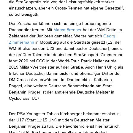
die Straßenprofis rein von der Leistungsfähigkeit stärker
einzuschätzen, aber ein Cross-Rennen hat eigene Gesetze!“,
so Schweisguth.
Die Zuschauer können sich auf einige herausragende
Radsportler freuen. Mit
Marco Brenner
hat der WM-Dritte im
Zeitfahren der Junioren gemeldet. Weiter hat sich
Georg
Zimmermann
in Moosburg auf die Startliste gesetzt (12. der
WM Straße bei den U23 und damit bester Deutscher), eines
der größten Talente im deutschen Straßensport. Zimmerman
fährt 2020 bei CCC in der World-Tour. Patrik Haller wurde
2019 Militär-Weltmeister auf der Straße. Auch Henri Uhlig als
5-facher Deutscher Bahnmeister und ehemaliger Dritter der
DM Cross ist zu erwähnen. Im Damenfeld ist Katharina
Paggel, eine weitere Deutsche Bahnmeisterin am Start.
Benjamin Krüger ist der amtierende Deutsche Meister in
Cyclocross U17.
Der RSV-Youngster Tobias Kirchberger bekommt es also in
der U17 (Start 11:15 Uhr) mit dem Deutschen Meister
Benjamin Krüger zu tun. Die Favoritenrolle ist hier natürlich
klar. Ziel für Kirchberger ist ein Platz auf dem Podest.