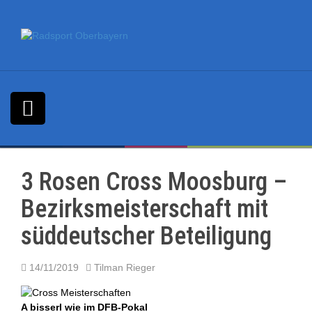
S
k
i
p
t
o
c
o
n
t
e
n
3 Rosen Cross Moosburg –
t
Bezirksmeisterschaft mit
süddeutscher Beteiligung
14/11/2019
Tilman Rieger
A bisserl wie im DFB-Pokal