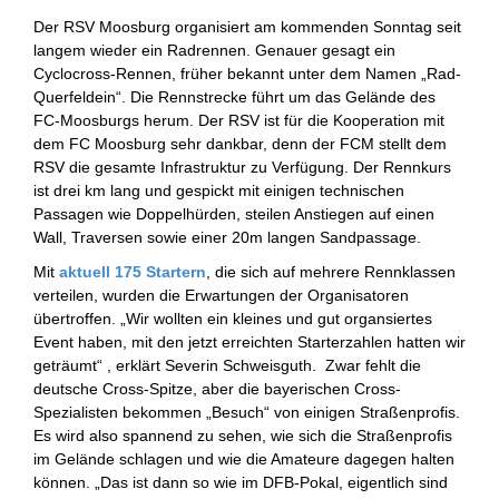
Der RSV Moosburg organisiert am kommenden Sonntag seit
langem wieder ein Radrennen. Genauer gesagt ein
Cyclocross-Rennen, früher bekannt unter dem Namen „Rad-
Querfeldein“. Die Rennstrecke führt um das Gelände des
FC-Moosburgs herum. Der RSV ist für die Kooperation mit
dem FC Moosburg sehr dankbar, denn der FCM stellt dem
RSV die gesamte Infrastruktur zu Verfügung. Der Rennkurs
ist drei km lang und gespickt mit einigen technischen
Passagen wie Doppelhürden, steilen Anstiegen auf einen
Wall, Traversen sowie einer 20m langen Sandpassage.
Mit
aktuell 175 Startern
, die sich auf mehrere Rennklassen
verteilen, wurden die Erwartungen der Organisatoren
übertroffen. „Wir wollten ein kleines und gut organsiertes
Event haben, mit den jetzt erreichten Starterzahlen hatten wir
geträumt“ , erklärt Severin Schweisguth. Zwar fehlt die
deutsche Cross-Spitze, aber die bayerischen Cross-
Spezialisten bekommen „Besuch“ von einigen Straßenprofis.
Es wird also spannend zu sehen, wie sich die Straßenprofis
im Gelände schlagen und wie die Amateure dagegen halten
können. „Das ist dann so wie im DFB-Pokal, eigentlich sind